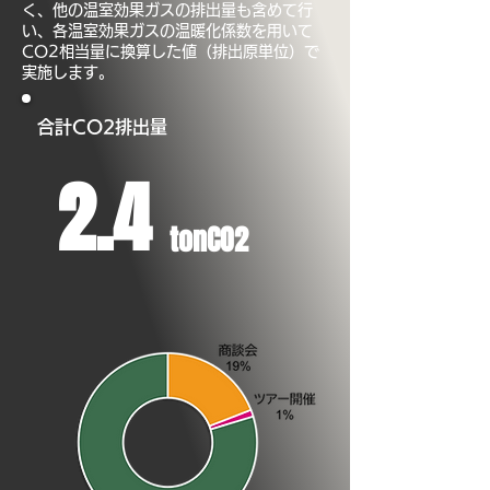
く、他の温室効果ガスの排出量も含めて行
い、各温室効果ガスの温暖化係数を用いて
CO2相当量に換算した値（排出原単位）で
実施します。
合計CO2排出量
2.4
tonCO2