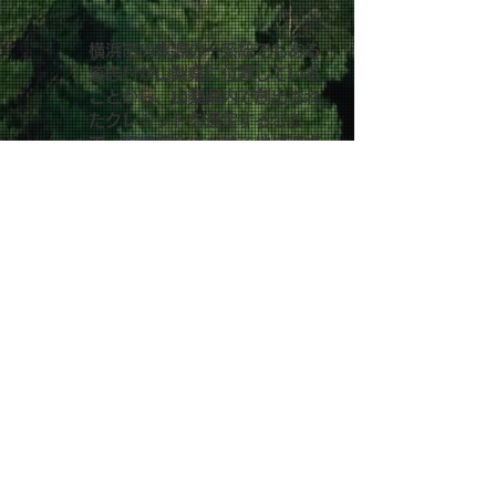
横浜市の水源の一系統でもある
道志村が山梨県に位置している
ことから、山梨県内で創出され
たクレジットを選定すること
で、環境保全における地域連携
の強化を図っています。
CO2排出量を知って、未来
にやさしい一歩を！