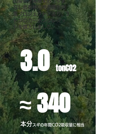
山梨県が実施する「やま
なし県有林活用温暖化対
策プロジェクト」より、3
トンのカーボンクレジッ
トを購入しました。
3.0
tonCO2
≈ 340
本分
スギの年間CO2吸収量に相当