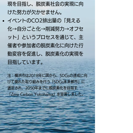
現を目指し、脱炭素社会の実現に向
けた努力が欠かせません。
イベントのCO2排出量の「見える
化→自分ごと化→削減努力→オフセ
ット」というプロセスを通じて、主
催者や参加者の脱炭素化に向けた行
動変容を促進し、脱炭素化の実現を
目指しています。
注：横浜市は2018年に国から、SDGsの達成に向
けて優れた取り組みを行う「SDGs未来都市」に
選定され、2050年までに脱炭素化を目指す
「Zero Carbon Yokohama」を宣言しました。