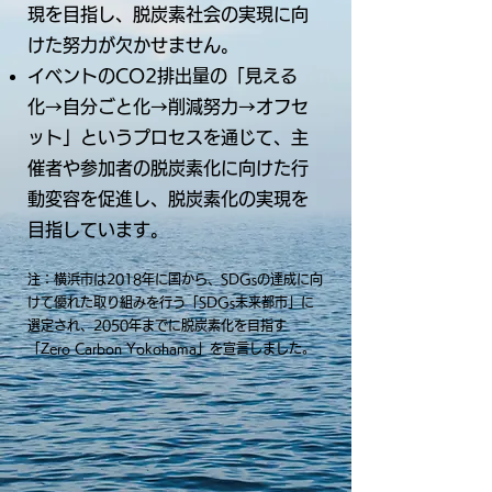
現を目指し、脱炭素社会の実現に向
けた努力が欠かせません。
イベントのCO2排出量の「見える
化→自分ごと化→削減努力→オフセ
ット」というプロセスを通じて、主
催者や参加者の脱炭素化に向けた行
動変容を促進し、脱炭素化の実現を
目指しています。
注：横浜市は2018年に国から、SDGsの達成に向
けて優れた取り組みを行う「SDGs未来都市」に
選定され、2050年までに脱炭素化を目指す
「Zero Carbon Yokohama」を宣言しました。