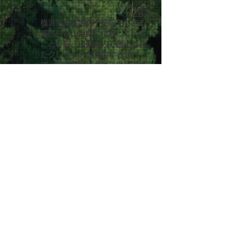
横浜市の水源の一系統でもある
道志村が山梨県に位置している
ことから、山梨県内で創出され
たクレジットを選定すること
で、環境保全における地域連携
の強化を図っています。
CO2排出量を知って、未来
にやさしい一歩を！