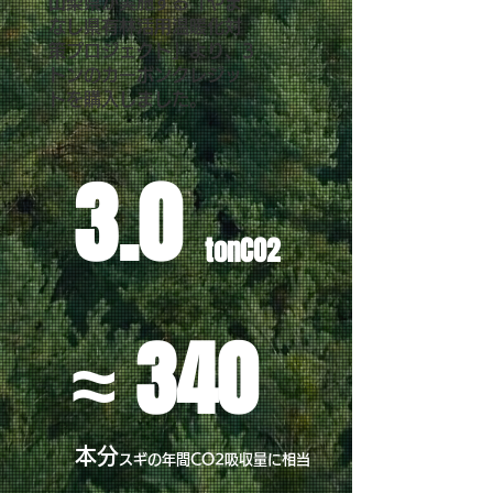
山梨県が実施する「やま
なし県有林活用温暖化対
策プロジェクト」より、3
トンのカーボンクレジッ
トを購入しました。
3.0
tonCO2
≈ 340
本分
スギの年間CO2吸収量に相当