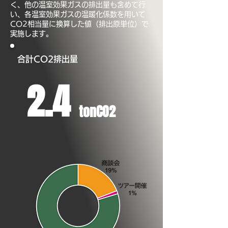
く、他の温室効果ガスの排出量も含めて行
い、各温室効果ガスの温暖化係数を用いて
CO2相当量に換算した値（排出原単位）で
実施します。
合計CO2排出量
2.4
tonCO2