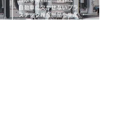
日本を拠点に 世界へ
自動車に欠かせないプラ
スチック複合部品を生産
しています
ファインプラス(株)は、1967年
に富山県に設立された自動車電装
部品メーカーです。
プラスチック製品の製造および組
立加工をおこなっています。主に
自動車用ワイヤーハーネス用電装
部品を製造しております。
ファインプラスグループ統一スロ
ーガンの”「私」から「私たち」
へ プラス思考でやりきろう”の姿
勢で、品質最優先の経営をしてい
ます。