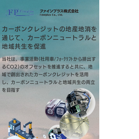
カーボンクレジットの地産地消を
通じて、カーボンニュートラルと
地域共生を促進
当社は、事業活動(社用車/ﾌｫｰｸﾘﾌﾄから排出す
るCO2)のオフセットを推進すると共に、地
域で創出されたカーボンクレジットを活用
し、
カーボンニュートラルと地域共生
の両立
を目指す