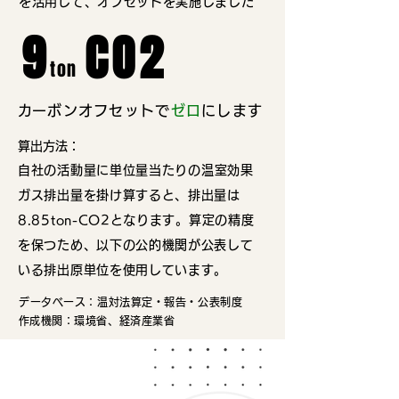
を活用して、オフセットを実施しました
9
CO2
ton
​カーボンオフセットで
ゼロ
にします
​算出方法：
自社の活動量に単位量当
たりの温室効果
ガス排出量を掛け算すると、排出量は
8.85ton-CO2となります。算定の精度
を保つため、以下の公的機関が公表して
いる排出原単位を使用しています。
データベース：温対法算定・報告・公表制度
​作成機関：環境省、経済産業省