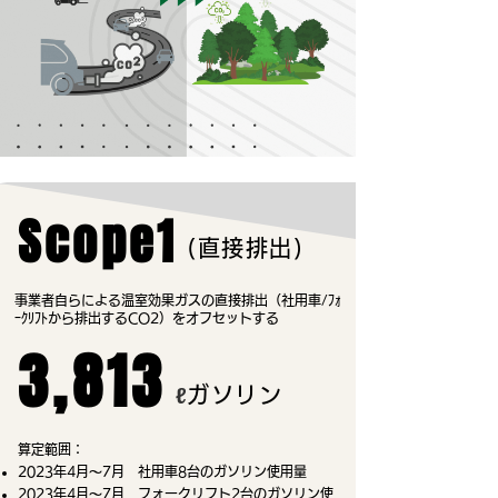
Scope1
(直接排出)
事業者自らによる温室効果ガスの直接排出（社用車/ﾌｫ
ｰｸﾘﾌﾄから排出するCO2）をオフセットする
3,813
ℓ
ガソリン
算定範囲：
2023年4月～7月 社用車8台のガソリン使用量
2023年4月～7月 フォークリフト2台のガソリン使