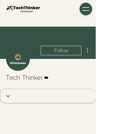
More actions
Follow
Admin
Tech Thinker