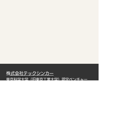
​株式会社テックシンカー
東京科学大学（旧東京工業大学）認定ベンチャー
〒141-0031
東京都品川区西五反田2丁目19-12
service@offemission.com
ホーム
排出量可視化