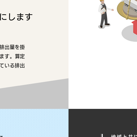
にします
排出量を掛
ります。算定
ている排出