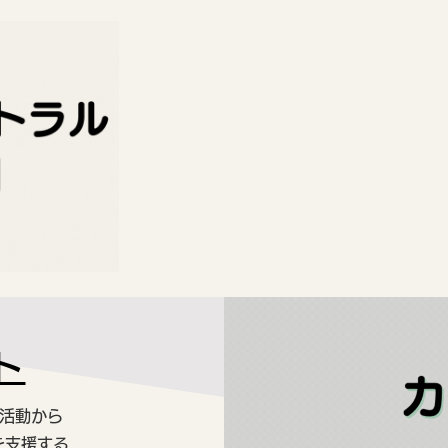
ト
活動から
を支援する