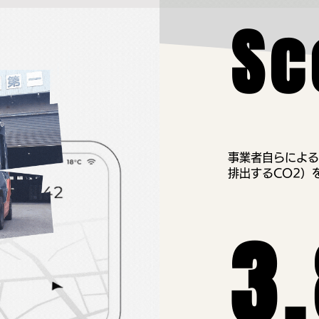
Sc
事業者自らによる温
排出するCO2）
3