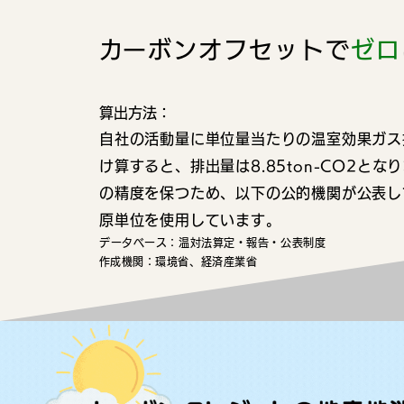
​カーボンオフセットで
ゼロ
​算出方法：
自社の活動量に単位量当
たりの温室効果ガス
け算すると、排出量は8.85ton-CO2とな
の精度を保つため、以下の公的機関が公表し
原単位を使用しています。
データベース：温対法算定・報告・公表制度
​作成機関：環境省、経済産業省