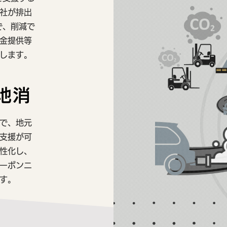
社が排出
で、削減で
金提供等
します。
地消
で、地元
支援が可
性化し、
ーボンニ
す。