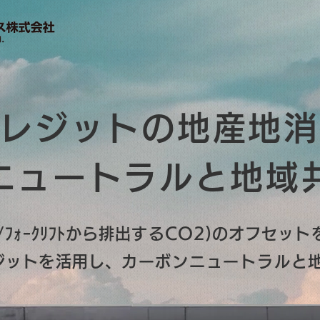
レジットの地産地消
ニュートラルと地域
ﾌｫｰｸﾘﾌﾄから排出するCO2)のオフセッ
ジットを活用し、
カーボンニュートラルと