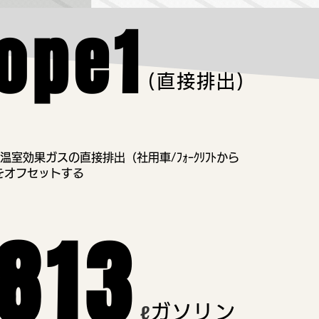
ope1
(直接排出)
室効果ガスの直接排出（社用車/ﾌｫｰｸﾘﾌﾄから
をオフセットする
,813
ℓ
ガソリン